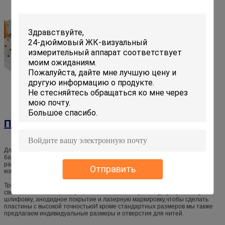
Плиты основания CMM
Для светильников CMM серии Flexfix доступны различные размеры
базовых плит.Который позволяет широкий спектр применения для
различных размеров CMM и также удовлетворяя различные размеры
Отправить
компонентов фиксации требования.
Требуется сложный производственный процесс для базовых плит
светильников CMM, который включает CNC-обработку, прецизионную
шлифовку, анодидное покрытие и лазерную маркировку,чтобы сделать
пластины с высокой точностьюИ кроме стандартных размеров мы также
предлагаем индивидуальные размеры и отверстия для нитей.