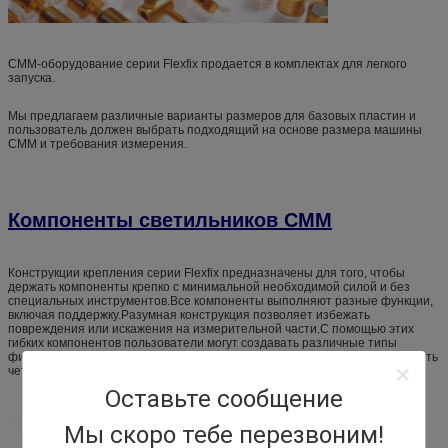
CMM-оборудование серии Flexfix продается в комплектах для легкого
запуска.
Мы предлагаем различные варианты размеров для базовых пластин и
пользователь должен выбрать подходящий на основе размера машины
CMM и требования измерения.
Компоненты светильников CMM
Конструкции крепления серии Flexfix предназначены для того, чтобы
держать компоненты крепко с минимальной необходимой силой и без
специальных инструментов.Все компоненты выполняют разные функции,
включая поддержку.Разумная конструкция позволяет избежать
повреждения или искажения на измерительной части.С помощью этих
гибких компонентов пользователи могут создавать различные типы
фиксационных комбинаций для различных деталейТакже легко установить
четкий путь зонда 3D измерения.
Оставьте сообщение
Мы скоро тебе перезвоним!