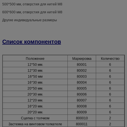
500*500 мм, отверстия для нитей M8
600*600 мм, отверстия для нитей M8
Другие индивидуальные размеры
Список компонентов
Положение
Маркировка
Количество
12*50 мм.
80001
6
12*30 мм.
80002
6
16*50 мм
80003
6
16*30 мм.
80004
6
20*50 мм.
80005
6
20*30 мм.
80006
6
12*20 мм.
80007
6
16*20 мм.
80008
6
20*20 мм.
80009
6
Сцепка с толчком
800010
2
Застежка на винтовом толкателе
800011
2