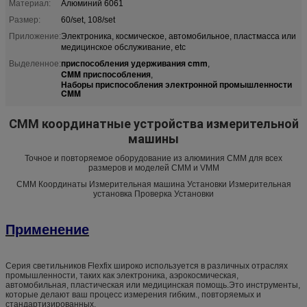
Материал:
Алюминий 6061
Размер:
60/set, 108/set
Приложение:
Электроника, космическое, автомобильное, пластмасса или
медицинское обслуживание, etc
приспособления удерживания cmm
Выделенное:
,
CMM приспособления
,
Наборы приспособления электронной промышленности
CMM
CMM координатные устройства измерительной
машины
Точное и повторяемое оборудование из алюминия CMM для всех
размеров и моделей CMM и VMM
CMM Координаты Измерительная машина Установки Измерительная
установка Проверка Установки
Применение
Серия светильников Flexfix широко используется в различных отраслях
промышленности, таких как электроника, аэрокосмическая,
автомобильная, пластическая или медицинская помощь.Это инструменты,
которые делают ваш процесс измерения гибким., повторяемых и
стандартизированных.