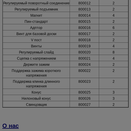
Регулируемый поворотный соединение
800012
2
Регулируемый подъемник
800013
2
Магнит
800014
4
Пин-стандарт
800015
2
Адптор
800016
6
Винт для базовой доски
800017
2
V пост
800018
2
Винты
800019
4
Регулируемый слайд
800020
8
Сцепка с напряжением
800021
4
Держите зажим
800024
2
Поддержка зажима короткого
800022
2
напряжения
Поддержка клинка длинного
800023
2
напряжения
Конус
800025
3
Нилоновый конус
800026
3
Свинцовщик
800027
2
О нас