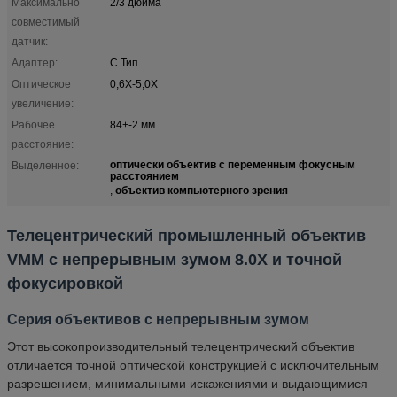
Максимально
2/3 дюйма
совместимый
датчик:
Адаптер:
C Тип
Оптическое
0,6X-5,0X
увеличение:
Рабочее
84+-2 мм
расстояние:
оптически объектив с переменным фокусным
Выделенное:
расстоянием
объектив компьютерного зрения
,
Телецентрический промышленный объектив
VMM с непрерывным зумом 8.0X и точной
фокусировкой
Серия объективов с непрерывным зумом
Этот высокопроизводительный телецентрический объектив
отличается точной оптической конструкцией с исключительным
разрешением, минимальными искажениями и выдающимися