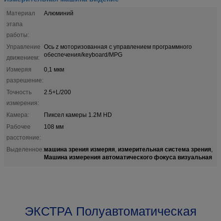
Материал
Алюминий
этапа
работы:
Управление
Ось z моторизованная с управлением программного
обеспечения/keyboard/MPG
движением:
Измеряя
0,1 мкм
разрешение:
Точность
2.5+L/200
измерения:
Камера:
Пиксел камеры 1.2M HD
Рабочее
108 мм
расстояние:
машина зрения измеряя
измерительная система зрения
Выделенное:
,
,
Машина измерения автоматического фокуса визуальная
ЭКСТРА Полуавтоматическая