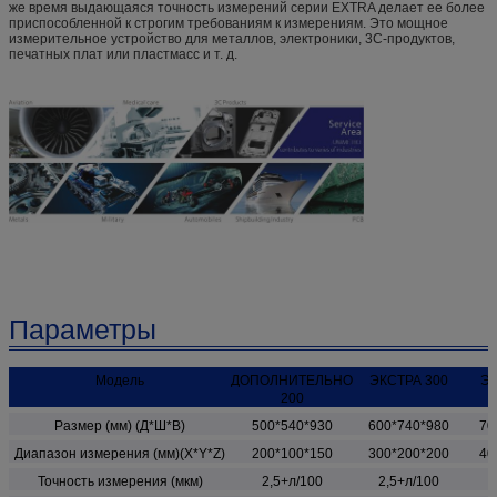
же время выдающаяся точность измерений серии EXTRA делает ее более
приспособленной к строгим требованиям к измерениям. Это мощное
измерительное устройство для металлов, электроники, 3C-продуктов,
печатных плат или пластмасс и т. д.
Параметры
Модель
ДОПОЛНИТЕЛЬНО
ЭКСТРА 300
ЭК
200
Размер (мм) (Д*Ш*В)
500*540*930
600*740*980
70
Диапазон измерения (мм)(X*Y*Z)
200*100*150
300*200*200
40
Точность измерения (мкм)
2,5+л/100
2,5+л/100
2