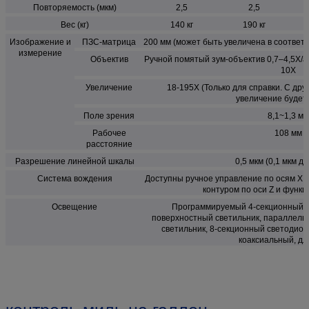
Повторяемость (мкм)
2,5
2,5
Вес (кг)
140 кг
190 кг
Изображение и
ПЗС-матрица
200 мм (может быть увеличена в соответ
измерение
Объектив
Ручной помятый зум-объектив 0,7–4,5X/а
10X
Увеличение
18-195X (Только для справки. С др
увеличение будет 
Поле зрения
8,1~1,3 мм
Рабочее
108 мм
расстояние
Разрешение линейной шкалы
0,5 мкм (0,1 мкм д
Система вождения
Доступны ручное управление по осям X, 
контуром по оси Z и функ
Освещение
Программируемый 4-секционный с
поверхностный светильник, параллель
светильник, 8-секционный светодиод
коаксиальный, дл