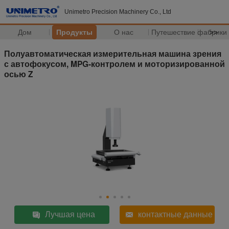
Unimetro Precision Machinery Co., Ltd
Дом
Продукты
О нас
Путешествие фабрики
>>
Полуавтоматическая измерительная машина зрения
с автофокусом, MPG-контролем и моторизированной
осью Z
Лучшая цена
контактные данные