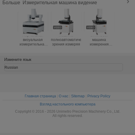
Измерительная машина видение
Больше
Портальная
Машина
оптически
Измери
визуальная
полноавтоматического
машина
зрени
измерительная
зрения измеряя
измерения
цифро
машина
зрения 450kg с
камерой
трудной
Pixel HD 
обработкой
Измените язык
поверхности
оксидации
Russian
Главная страница
|
О нас
|
Sitemap
|
Privacy Policy
Взгляд настольного компьютера
Copyright © 2016 - 2026 Unimetro Precision Machinery Co., Ltd.
All rights reserved.