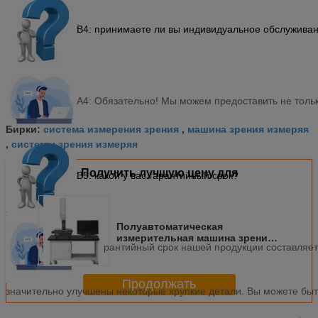
В4: принимаете ли вы индивидуальное обслужива
А4: Обязательно! Мы можем предоставить не толь
система измерения зрения
машина зрения измеряя
Бирки:
,
системы зрения измеряя
,
Получить лучшую цену для
В5: какой у вас гарантийный срок?
Полуавтоматическая
измерительная машина зрения
A5: гарантийный срок нашей продукции составляет 
с автофокусом, MPG-контролем
и моторизированной осью Z
Продолжать
значительно улучшены некоторые хрупкие детали. Вы можете быт