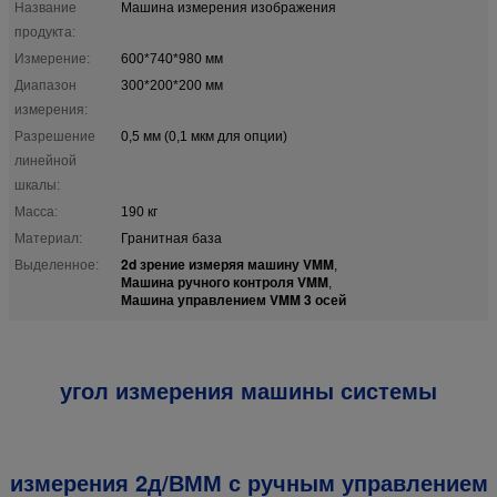
Название
Машина измерения изображения
продукта:
Измерение:
600*740*980 мм
Диапазон
300*200*200 мм
измерения:
Разрешение
0,5 мм (0,1 мкм для опции)
линейной
шкалы:
Масса:
190 кг
Материал:
Гранитная база
2d зрение измеряя машину VMM
Выделенное:
,
Машина ручного контроля VMM
,
Машина управлением VMM 3 осей
угол измерения машины системы
измерения 2д/ВММ с ручным управлением