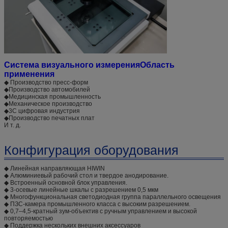
Система визуального измерения
Область
применения
◆ Производство пресс-форм
◆
Производство автомобилей
◆
Медицинская промышленность
◆
Механическое производство
◆
3C цифровая индустрия
◆
Производство печатных плат
И т. д.
Конфигурация оборудования
◆ Линейная направляющая HIWIN
◆ Алюминиевый рабочий стол и твердое анодирование.
◆ Встроенный основной блок управления.
◆ 3-осевые линейные шкалы с разрешением 0,5 мкм
◆ Многофункциональная светодиодная группа параллельного освещения
◆ ПЗС-камера промышленного класса с высоким разрешением.
◆ 0,7–4,5-кратный зум-объектив с ручным управлением и высокой
повторяемостью
◆ Поддержка нескольких внешних аксессуаров