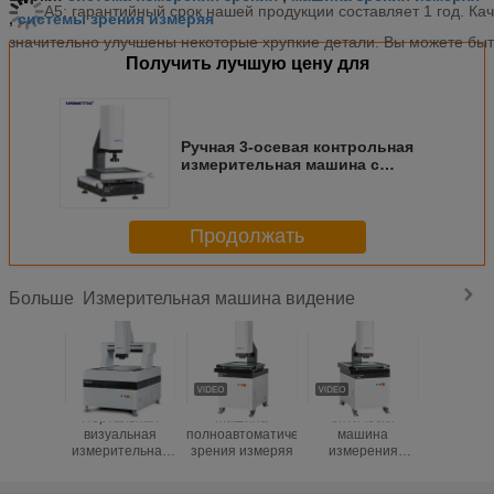
A5: гарантийный срок нашей продукции составляет 1 год. Кач
системы зрения измеряя
,
значительно улучшены некоторые хрупкие детали. Вы можете быт
Получить лучшую цену для
Ручная 3-осевая контрольная
измерительная машина с
гранитной основой и
разрешением 0,5 мм
Продолжать
Измерительная машина видение
Больше
Портальная
Машина
оптически
Измери
визуальная
полноавтоматического
машина
зрени
измерительная
зрения измеряя
измерения
цифро
машина
зрения 450kg с
камерой
трудной
Pixel HD 