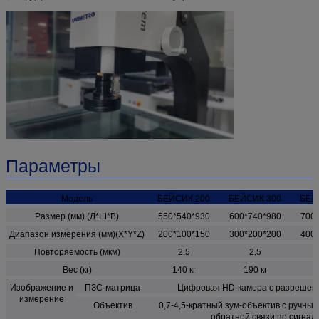
Параметры
Модель
БЕЙСИК 200
БЕЙСИК 300
БЕЙ
Размер (мм) (Д*Ш*В)
550*540*930
600*740*980
700
Диапазон измерения (мм)(X*Y*Z)
200*100*150
300*200*200
400
Повторяемость (мкм)
2,5
2,5
Вес (кг)
140 кг
190 кг
2
Изображение и
ПЗС-матрица
Цифровая HD-камера с разрешени
измерение
Объектив
0,7-4,5-кратный зум-объектив с ручны
обратной связи по сигнал