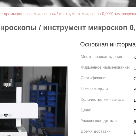
ле промышленные микроскопы / инструмент микроскоп 0,0001 мм разреш
роскопы / инструмент микроскоп 0,
Основная информа
Место происхождения:
К
Фирменное наименование:
Сертификация:
C
Номер модели:
Количество мин заказа:
1
Цена:
D
Упаковывая детали:
Д
Время доставки:
1