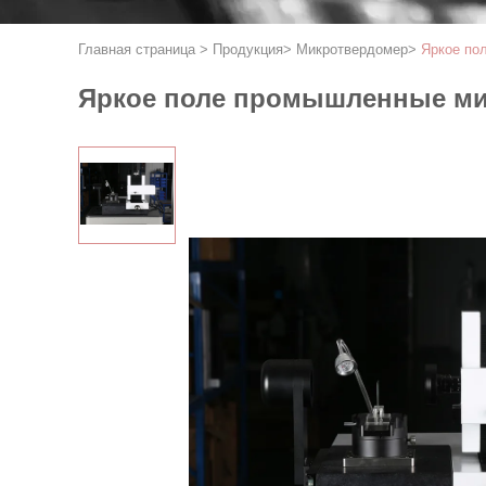
Главная страница
>
Продукция
>
Микротвердомер
>
Яркое по
Яркое поле промышленные мик