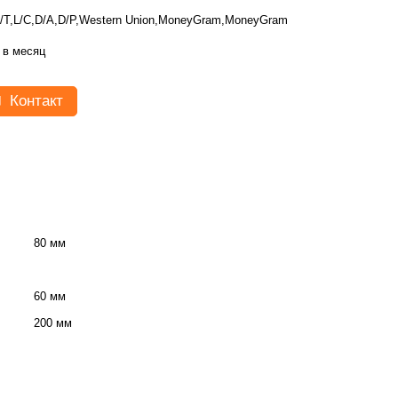
/T,L/C,D/A,D/P,Western Union,MoneyGram,MoneyGram
 в месяц
Контакт
80 мм
60 мм
200 мм