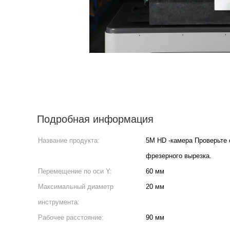
Подробная информация
Название продукта:
5M HD -камера Проверьте 
фрезерного вырезка.
Перемещение по оси Y:
60 мм
Максимальный диаметр
20 мм
инструмента:
Рабочее расстояние:
90 мм