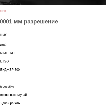
ение
0001 мм разрешение
ция
итай
UNIMETRO
E,ISO
РЕНДЖЕР 600
iscussible
еревянные случай
5 дней работы