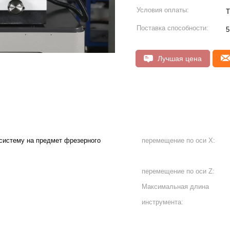
Условия оплаты:
T
Поставка способности:
5
Лучшая цена
систему на предмет фрезерного
перемещение по оси X:
перемещение по оси Z:
Максимальная длина
инструмента: