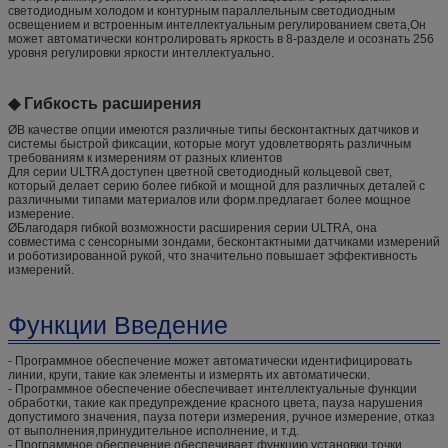
светодиодным холодом и контурным параллельным светодиодным
освещением и встроенным интеллектуальным регулированием света,Он
может автоматически контролировать яркость в 8-разделе и осознать 256
уровня регулировки яркости интеллектуально.
◆ Гибкость расширения
ØВ качестве опции имеются различные типы бесконтактных датчиков и
системы быстрой фиксации, которые могут удовлетворять различным
требованиям к измерениям от разных клиентов
Для серии ULTRA доступен цветной светодиодный кольцевой свет,
который делает серию более гибкой и мощной для различных деталей с
различными типами материалов или форм.предлагает более мощное
измерение.
ØБлагодаря гибкой возможности расширения серии ULTRA, она
совместима с сенсорными зондами, бесконтактными датчиками измерений
и роботизированной рукой, что значительно повышает эффективность
измерений.
Функции Введение
- Программное обеспечение может автоматически идентифицировать
линии, круги, такие как элементы и измерять их автоматически.
- Программное обеспечение обеспечивает интеллектуальные функции
обработки, такие как предупреждение красного цвета, пауза нарушения
допустимого значения, пауза потери измерения, ручное измерение, отказ
от выполнения,принудительное исполнение, и т.д.
- Программное обеспечение обеспечивает функцию установки точки