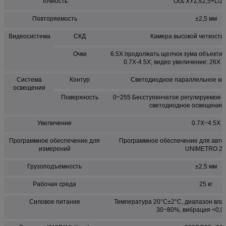
Точность
Ось XYZ:≤2,5+L/2
Повторяемость
±2,5 мм
Видеосистема
СКД
Камера высокой четкости 
Очки
6.5X продолжать щелчок зума объектив
0.7X-4.5X; видео увеличение: 26X ~
Система
Контур
Светодиодное параллельное ко
освещения
Поверхность
0~255 Бесступенчатое регулируемое 5
светодиодное освещение 
Увеличение
0.7X~4.5X
Программное обеспечение для
Программное обеспечение для авто
измерений
UNIMETRO 2
Грузоподъемность
±2,5 мм
Рабочая среда
25 кг
Силовое питание
Температура 20°C±2°C, диапазон влаж
30~80%, вибрация <0,0