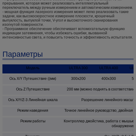
прерывания, которая может реализовать интеллектуальный
переключатель между ручным измерением и автоматическим измерением.
- мощная функция лазерного измерения может легко реализовать такие
задачи, как высокоскоростное измерение плоскости, крошечный
выпуклость, выпуклой точки, V-угол и высокоточного сканирования
изогнутой поверхности.
- Программное обеспечение обеспечивает вспомогательную функцию
индикации затемнения, чтобы избежать ошибки, вызванной
интенсивностью света, и повысить точность и эффективность испытателя.
Параметры
Модель
ULTRA 300
ULTRA 400
ULT
Ось X/Y Путешествие ((мм)
300х200
400х300
50
Ось Z Путешествие
200 мм (можно поднять в соответствии
Ось X/Y/Z-3 Линейная шкала
Разрешение линейного масштаб
Режим наведения
Точное линейное руководство, двойная 
Режим работы
Контроллер джойстика, работа с мышью,
обнаружения.