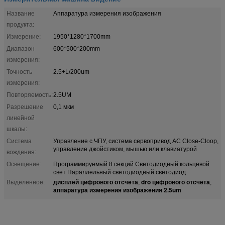
Название
Аппаратура измерения изображения
продукта:
Измерение:
1950*1280*1700mm
Диапазон
600*500*200mm
измерения:
Точность
2.5+L/200um
измерения:
Повторяемость:
2.5UM
Разрешение
0,1 мкм
линейной
шкалы:
Система
Управление с ЧПУ, система сервопривод AC Close-Cloop,
управление джойстиком, мышью или клавиатурой
вождения:
Освещение:
Программируемый 8 секций Светодиодный кольцевой
свет Параллельный светодиодный светодиод
дисплей цифрового отсчета
dro цифрового отсчета
Выделенное:
,
,
аппаратура измерения изображения 2.5um