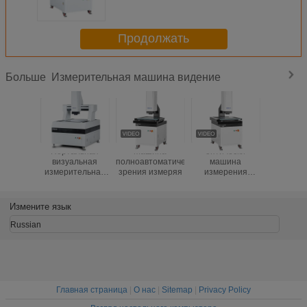
8-сегментной параллельной
светодиодной подсветкой
Продолжать
Измерительная машина видение
Больше
Портальная
Машина
оптически
Измери
визуальная
полноавтоматического
машина
зрени
измерительная
зрения измеряя
измерения
цифро
машина
зрения 450kg с
камерой
трудной
Pixel HD 
обработкой
Измените язык
поверхности
оксидации
Russian
Главная страница
|
О нас
|
Sitemap
|
Privacy Policy