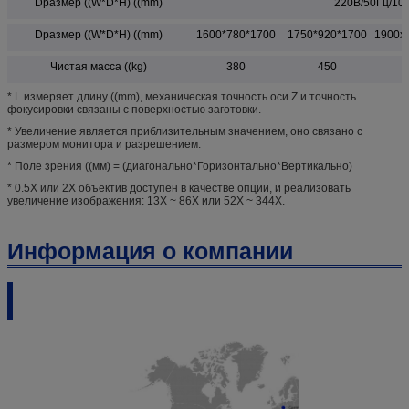
Dразмер ((W*D*H) ((mm)
220В/50Гц/10
Dразмер ((W*D*H) ((mm)
1600*780*1700
1750*920*1700
1900х
Чистая масса ((kg)
380
450
* L измеряет длину ((mm), механическая точность оси Z и точность
фокусировки связаны с поверхностью заготовки.
* Увеличение является приблизительным значением, оно связано с
размером монитора и разрешением.
* Поле зрения ((мм) = (диагонально*Горизонтально*Вертикально)
* 0.5X или 2X объектив доступен в качестве опции, и реализовать
увеличение изображения: 13X ~ 86X или 52X ~ 344X.
Информация о компании