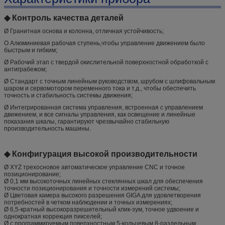
◆ Контроль качества деталей
Ø Гранитная основа и колонна, отличная устойчивость;
О Алюминиевая рабочая ступень,чтобы управление движением было
быстрым и гибким;
Ø Рабочий этап с твердой окислительной поверхностной обработкой с
антиграбежом;
Ø Стандарт с точным линейным руководством, шрубом с шлифовальным
шаром и сервомотором переменного тока и т.д., чтобы обеспечить
точность и стабильность системы движения;
Ø Интегрированная система управления, встроенная с управлением
движением, и все сигналы управления, как освещение и линейные
показания шкалы, гарантируют чрезвычайно стабильную
производительность машины.
◆ Конфигурация высокой производительности
Ø XYZ трехосновое автоматическое управление CNC и точное
позиционирование;
Ø 0,1 мм высокоточных линейных стеклянных шкал для обеспечения
точности позиционирования и точности измерений системы;
Ø Цветовая камера высокого разрешения GIGA для удовлетворения
потребностей в четком наблюдении и точных измерениях;
Ø 6,5-кратный высокоразрешительный клик-зум, точное удвоение и
однократная коррекция пикселей;
Ø с программируемым поверхностным 5-кольцевым 8-раздельным