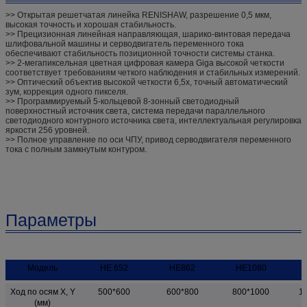
>> Открытая решетчатая линейка RENISHAW, разрешение 0,5 мкм,
высокая точность и хорошая стабильность.
>> Прецизионная линейная направляющая, шарико-винтовая передача
шлифовальной машины и серводвигатель переменного тока
обеспечивают стабильность позиционной точности системы станка.
>> 2-мегапиксельная цветная цифровая камера Giga высокой четкости
соответствует требованиям четкого наблюдения и стабильных измерений.
>> Оптический объектив высокой четкости 6,5x, точный автоматический
зум, коррекция одного пикселя.
>> Программируемый 5-кольцевой 8-зонный светодиодный
поверхностный источник света, система передачи параллельного
светодиодного контурного источника света, интеллектуальная регулировка
яркости 256 уровней.
>> Полное управление по оси ЧПУ, привод серводвигателя переменного
тока с полным замкнутым контуром.
Параметры
Модель
HE 652
HE862
HE1080
Ход по осям X, Y
500*600
600*800
800*1000
1
(мм)