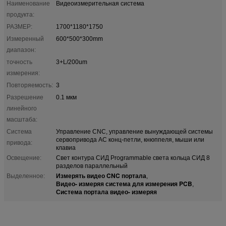
Наименование
Видеоизмерительная система
продукта:
РАЗМЕР:
1700*1180*1750
Измеренный
600*500*300mm
диапазон:
точность
3+L/200um
измерения:
Повторяемость:
3
Разрешение
0.1 мкм
линейного
масштаба:
Система
Управление CNC, управление вынуждающей системы
сервопривода AC конц-петли, кнюппеля, мыши или
привода:
клавиа
Освещение:
Свет контура СИД Programmable света кольца СИД 8
разделов параллельный
Измерять видео CNC портала
Выделенное:
,
Видео- измеряя система для измерения PCB
,
Система портала видео- измеряя