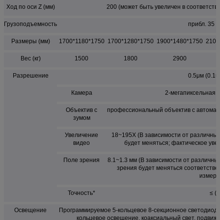
Ход по оси Z (мм)
200 (может быть увеличен в соответств
Грузоподъемность
прибл. 35 к
Размеры (мм)
1700*1180*1750
1700*1280*1750
1900*1480*1750
2100
Вес (кг)
1500
1800
2900
Разрешение
0.5μм (0.1um оп
Камера
2-мегапиксельная 
Объектив с
профессиональный объектив с автомати
зумом
Увеличение
18~195X (В зависимости от различны
видео
будет меняться; фактическое уве
Поле зрения
8.1~1.3 мм (В зависимости от различны
зрения будет меняться соответствен
измере
Точность*
≤ (
Освещение
Программируемое 5-кольцевое 8-секционное светодиод
кольцевое освещение, коаксиальный свет, подвиж