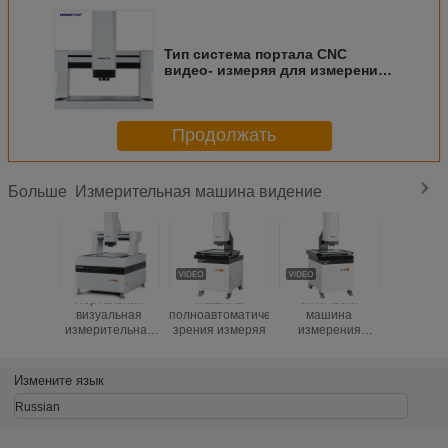
Тип система портала CNC
видео- измеряя для измерения
PCB
Продолжать
Измерительная машина видение
Больше
Портальная
Машина
оптически
Измери
визуальная
полноавтоматического
машина
зрени
измерительная
зрения измеряя
измерения
цифро
машина
зрения 450kg с
камерой
трудной
Pixel HD 
обработкой
Измените язык
поверхности
оксидации
Russian