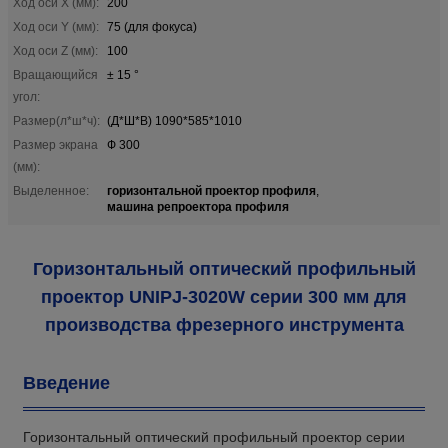
Ход оси X (мм):
200
Ход оси Y (мм):
75 (для фокуса)
Ход оси Z (мм):
100
Вращающийся
± 15 °
угол:
Размер(л*ш*ч):
(Д*Ш*В) 1090*585*1010
Размер экрана
Ф 300
(мм):
горизонтальной проектор профиля
Выделенное:
,
машина репроектора профиля
Горизонтальный оптический профильный
проектор UNIPJ-3020W серии 300 мм для
производства фрезерного инструмента
Введение
Горизонтальный оптический профильный проектор серии