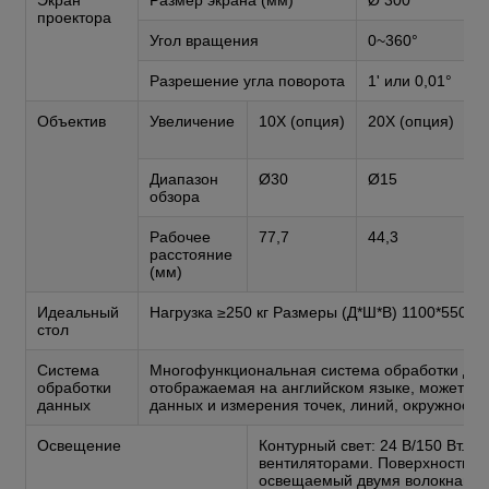
проектора
Угол вращения
0~360°
Разрешение угла поворота
1' или 0,01°
Объектив
Увеличение
10X (опция)
20X (опция)
5
Диапазон
Ø30
Ø15
Ø
обзора
Рабочее
77,7
44,3
3
расстояние
(мм)
Идеальный
Нагрузка ≥250 кг Размеры (Д*Ш*В) 1100*550*5
стол
Система
Многофункциональная система обработки дан
обработки
отображаемая на английском языке, может ис
данных
данных и измерения точек, линий, окружностей
Освещение
Контурный свет: 24 В/150 Вт. 
вентиляторами. Поверхностный с
освещаемый двумя волокнами,