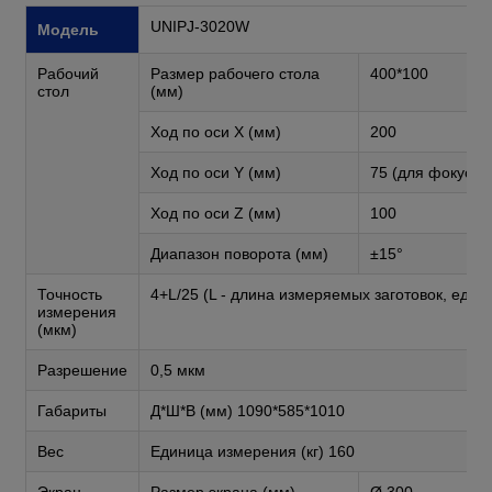
UNIPJ-3020W
Модель
Рабочий
Размер рабочего стола
400*100
стол
(мм)
Ход по оси X (мм)
200
Ход по оси Y (мм)
75 (для фокусир
Ход по оси Z (мм)
100
Диапазон поворота (мм)
±15°
Точность
4+L/25 (L - длина измеряемых заготовок, ед. 
измерения
(мкм)
Разрешение
0,5 мкм
Габариты
Д*Ш*В (мм) 1090*585*1010
Вес
Единица измерения (кг) 160
Экран
Размер экрана (мм)
Ø 300