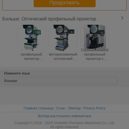
Продолжать
Оптический профильный проектор
Больше
Оптический
Ось Z
Горизонтальный
Проек
профильный
моторизованный
профильный
оптиче
проектор
оптический
проектор с
профи
высокой
профильный
диаметром 400
экраном 
точности с
проектор
мм,
фиксиро
разрешением 0,5
скорость
разрешением
столи
Измените язык
мкм, диапазоном
перемещения
0,005 мм и
боль
200 мм и
0,1 мм
точностью
нагрузк
Russian
системой
разрешение 0,5
оптического
ходом 2
цифровой
мм
компаратора
индикации DC-
3000
Главная страница
|
О нас
|
Sitemap
|
Privacy Policy
Взгляд настольного компьютера
Copyright © 2016 - 2026 Unimetro Precision Machinery Co., Ltd.
All rights reserved.