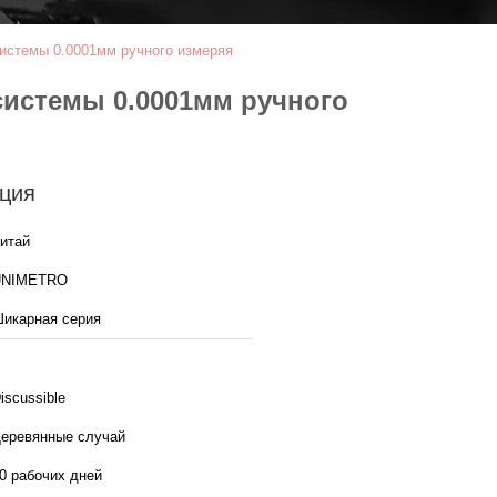
истемы 0.0001мм ручного измеряя
истемы 0.0001мм ручного
ция
итай
UNIMETRO
икарная серия
iscussible
еревянные случай
0 рабочих дней