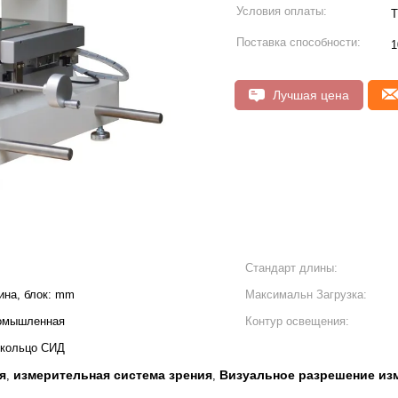
Условия оплаты:
T
Поставка способности:
1
Лучшая цена
Стандарт длины:
лина, блок: mm
Максимальн Загрузка:
омышленная
Контур освещения:
 кольцо СИД
я
измерительная система зрения
Визуальное разрешение из
,
,