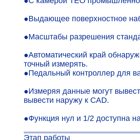
●С камерой TEO промышленной
●Выдающее поверхностное набл
●Масштабы разрешения стандар
●Автоматический край обнару
точный измерять.
●Педальный контроллер для ва
●Измеряя данные могут вывес
вывести наружу к CAD.
●Функция нул и 1/2 доступна н
Этап работы