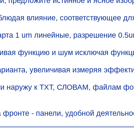
, предложите истинное и ясное изоб
юдая влияние, соответствующее для
та 1 um линейные, разрешение 0.5um
живая функцию и шум исключая функц
рианта, увеличивая измеряя эффекти
ти наружу к TXT, СЛОВАМ, файлам фо
а фронте - панели, удобной деятельно