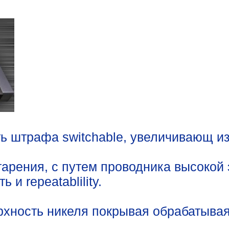
ь штрафа switchable, увеличивающ из
старения, с путем проводника высоко
и repeatablility.
хность никеля покрывая обрабатывая