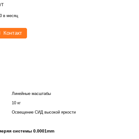
/T
0 в месяц
Контакт
Линейные масштабы
10 кг
Освещение СИД высокой яркости
меряя системы 0.0001mm