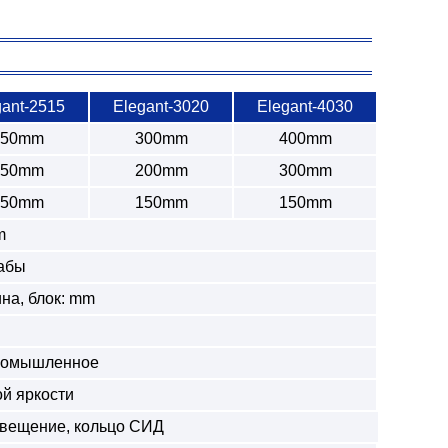
gant-2515
Elegant-3020
Elegant-4030
250mm
300mm
400mm
150mm
200mm
300mm
150mm
150mm
150mm
m
абы
ина, блок: mm
ромышленное
й яркости
свещение, кольцо СИД