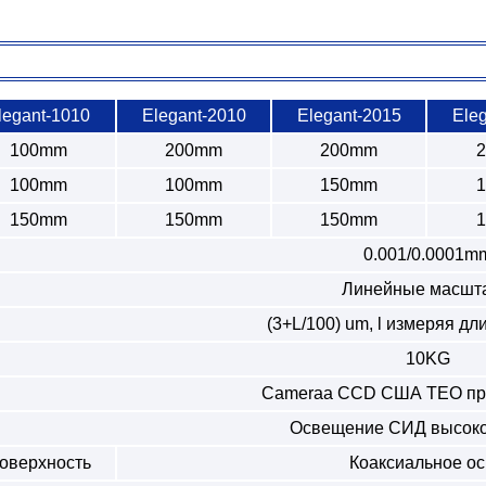
legant-1010
Elegant-2010
Elegant-2015
Ele
100mm
200mm
200mm
100mm
100mm
150mm
150mm
150mm
150mm
0.001/0.0001m
Линейные масшт
(3+L/100) um, l измеряя дл
10KG
Cameraa CCD США TEO п
Освещение СИД высоко
оверхность
Коаксиальное о