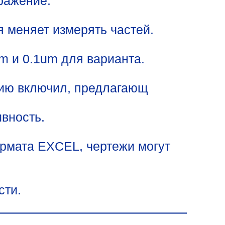
ражение.
 меняет измерять частей.
 и 0.1um для варианта.
ию включил, предлагающ
вность.
рмата EXCEL, чертежи могут
сти.