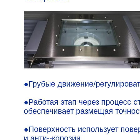
●Грубые движение/регулироват
●Работая этап через процесс 
обеспечивает размещая точность 
●Поверхность использует повер
и анти--корозии.