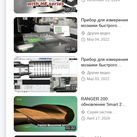
December 31, 2024
машины HE серии
00:23
Прибор для измерения
мозаики быстрого
изображения серии
Другие видео
Genesis
May 04, 2022
00:36
Прибор для измерения
мозаики быстрого
изображения серии
Другие видео
Genesis
May 03, 2022
00:33
RANGER 200:
обновление Smart 2D
Vision для сложных
Серия систем
инструментов
проверки инструментов
April 17, 2026
01:32