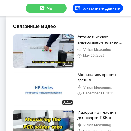
Чат
Контактные Данные
Связанные Видео
Автоматическая
видеоизмерительная
машина UNIMETRO
Vision Measuring
SV: стабильность и
Machine
May 20, 2026
точность нового
уровня
01:12
Машина измерения
зрения
Vision Measuring
Machine
December 11, 2025
01:16
Измерение пластин
для сварки ПКБ с
помощью
Vision Measuring
измерительной
Machine