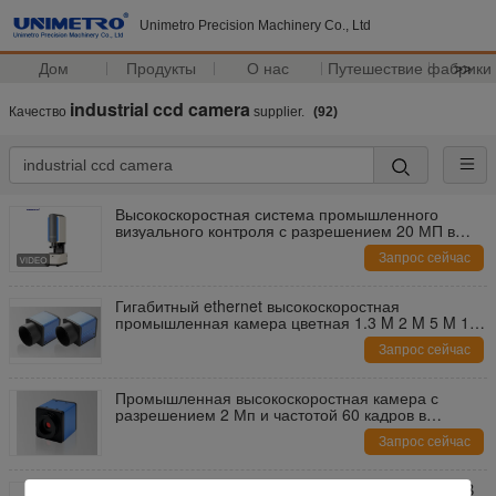
Unimetro Precision Machinery Co., Ltd
Дом
Продукты
О нас
Путешествие фабрики
>>
industrial ccd camera
Качество
supplier.
(92)
Высокоскоростная система промышленного
визуального контроля с разрешением 20 МП в
один клик
Запрос сейчас
Гигабитный ethernet высокоскоростная
промышленная камера цветная 1.3 M 2 M 5 M 10
M пикселея
Запрос сейчас
Промышленная высокоскоростная камера с
разрешением 2 Мп и частотой 60 кадров в
секунду, поддержкой SD-карты и выходом HDMI
Запрос сейчас
Высокоскоростная промышленная камера с USB