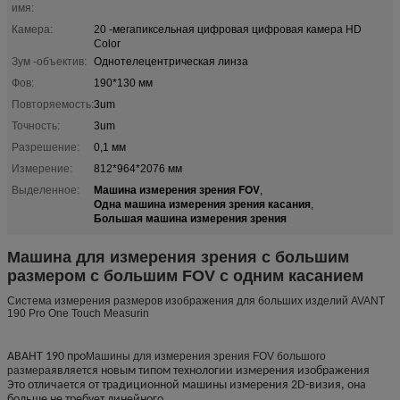
имя:
Камера:
20 -мегапиксельная цифровая цифровая камера HD
Color
Зум -объектив:
Однотелецентрическая линза
Фов:
190*130 мм
Повторяемость:
3um
Точность:
3um
Разрешение:
0,1 мм
Измерение:
812*964*2076 мм
Машина измерения зрения FOV
Выделенное:
,
Одна машина измерения зрения касания
,
Большая машина измерения зрения
Машина для измерения зрения с большим
размером с большим FOV с одним касанием
Система измерения размеров изображения для больших изделий AVANT
190 Pro One Touch Measurin
Машины для измерения зрения FOV большого
АВАНТ 190 про
размера
является новым типом технологии измерения изображения
Это отличается от традиционной машины измерения 2D-визия, она
больше не требует линейного